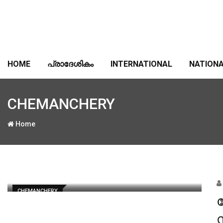
Skip
to
content
HOME
പ്രാദേശികം
INTERNATIONAL
NATION
CHEMANCHERY
-
Home
CHEMANCHERY
സ