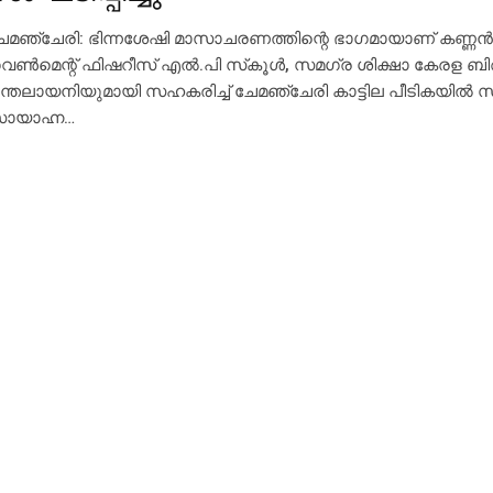
േമഞ്ചേരി: ഭിന്നശേഷി മാസാചരണത്തിന്റെ ഭാഗമായാണ് കണ്ണന്
വണ്‍മെന്റ് ഫിഷറീസ് എല്‍.പി സ്‌കൂള്‍, സമഗ്ര ശിക്ഷാ കേരള ബ
ന്തലായനിയുമായി സഹകരിച്ച് ചേമഞ്ചേരി കാട്ടില പീടികയില്‍ സ
ായാഹ്ന…