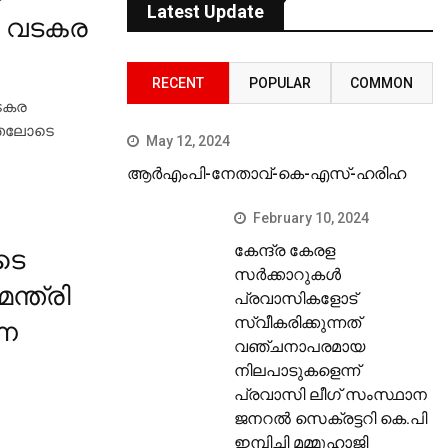
Latest Update
്‍ വടകര
RECENT
POPULAR
COMMON
ടകര
ത്തലോടെ
May 12, 2024
ആർഎംപി-നേതാവ്-കെ-എസ്-ഹരിഹ
February 10, 2024
കേന്ദ്ര കേരള
ടെ
സര്‍ക്കാറുകള്‍
ന്ത്രി
പ്രവാസികളോട്
സ്വീകരിക്കുന്നത്
്ന
വഞ്ചനാപരമായ
നിലപാടുകളെന്ന്
പ്രവാസി ലീഗ് സംസ്ഥാന
ജനറല്‍ സെക്രട്ടറി കെ.പി
ഇമ്പിച്ചി മമ്മുഹാജി