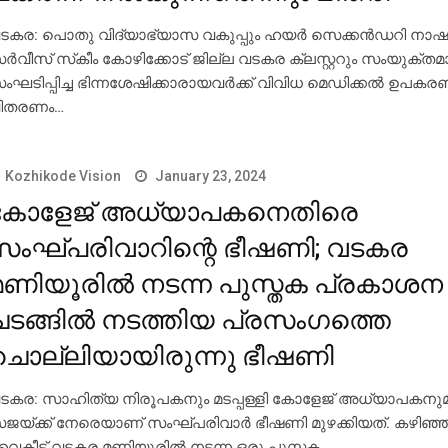
ടകര: പൊതു വിദ്യാഭ്യാസ വകുപ്പും ഹയര്‍ സെക്കന്‍ഡറി നാ
ര്‍വീസ് സ്‌കീം കോഴിക്കോട് ജില്ല വടകര ക്ലസ്റ്ററും സംയുക്തമ
ംഘടിപ്പിച്ച ഭിന്നശേഷിക്കാരായവര്‍ക്ക് വിവിധ മെഡിക്കല്‍ ഉപകരണ
ിതരണം…
Kozhikode Vision
January 23, 2024
കോളേജ് അധ്യാപകനെതിരെ
സംഘ്പരിവാറിന്റെ ഭീഷണി; വടകര
മണിയൂരില്‍ നടന്ന പുസ്തക പ്രകാശന
ചടങ്ങില്‍ നടത്തിയ പ്രസംഗത്തെ
ചൊല്ലിയായിരുന്നു ഭീഷണി
ടകര: സാഹിത്യ നിരൂപകനും മടപ്പള്ളി കോളേജ് അധ്യാപകനുമ
ജയ്ക്ക് നേരെയാണ് സംഘ്പരിവാര്‍ ഭീഷണി മുഴക്കിയത്. കഴിഞ്
ൈകീട്ട് വടകര മണിയൂരില്‍ നടന്ന ഒരു പുസ്തക…