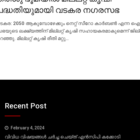
പദ്ധതിയുമായി വടകര നഗരസഭ
ടകര: 2050 ആകുമ്പോഴേക്കും നെറ്റ് സീറോ കാര്‍ബണ്‍ എന്ന ഐക
ഭയുടെ ലക്ഷ്യത്തിന് മില്ലറ്റ് കൃഷി സഹായകരമാകുമെന്ന് ജില്ല
റഞ്ഞു. മില്ലറ്റ് കൃഷി രീതി മറ്റു…
Recent Post
February 4, 2024
വിവിധ വിഷയങ്ങള്‍ ചര്‍ച്ച ചെയ്ത് എന്‍സിപി കക്കോടി