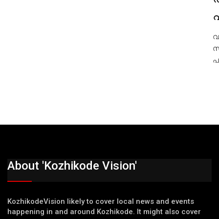
വ
സ
പ
About 'Kozhikode Vision'
KozhikodeVision likely to cover local news and events
happening in and around Kozhikode. It might also cover