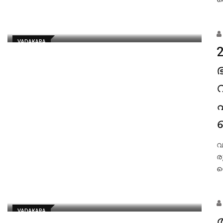
VADAKARA
വ
ര
സ
VADAKARA
ത