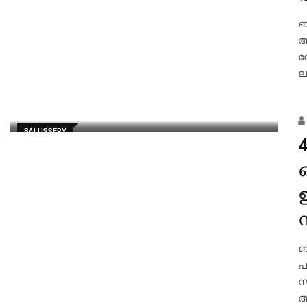
ബ
ആ
സ
ല
BALUSSERY
4
സ
ബ
പ
സ
അ