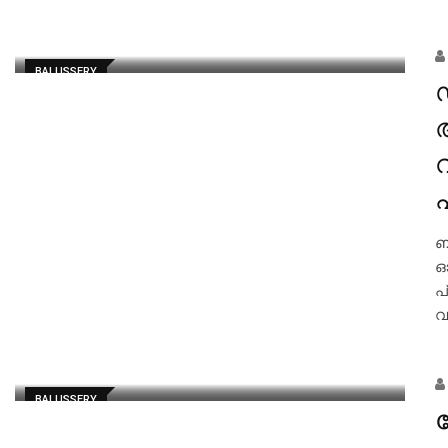
BALUSSERY
ബ
ഓ
പ
വ
BALUSSERY
റ