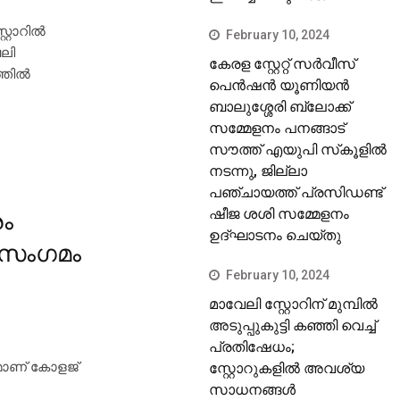
റോറില്‍
February 10, 2024
േലി
കേരള സ്റ്റേറ്റ് സര്‍വീസ്
തില്‍
പെന്‍ഷന്‍ യൂണിയന്‍
ബാലുശ്ശേരി ബ്ലോക്ക്
സമ്മേളനം പനങ്ങാട്
സൗത്ത് എയുപി സ്‌കൂളില്‍
നടന്നു, ജില്ലാ
പഞ്ചായത്ത് പ്രസിഡണ്ട്
ഷീജ ശശി സമ്മേളനം
രം
ഉദ്ഘാടനം ചെയ്തു
ി സംഗമം
February 10, 2024
മാവേലി സ്റ്റോറിന് മുമ്പില്‍
അടുപ്പുകുട്ടി കഞ്ഞി വെച്ച്
പ്രതിഷേധം;
ഷമാണ് കോളജ്
സ്റ്റോറുകളില്‍ അവശ്യ
സാധനങ്ങള്‍