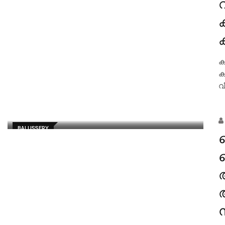
വ
ക
ക
വ
BALUSSERY
ക
ക