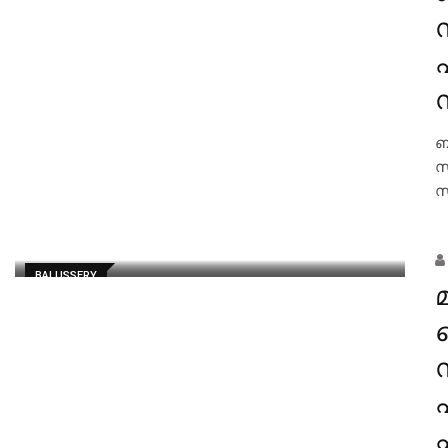
ബ
സ
സ
BALUSSERY
മ