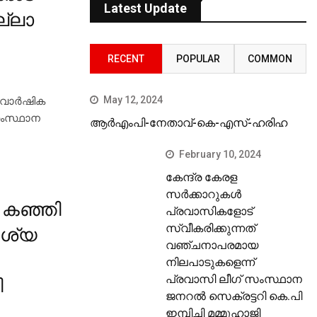
Latest Update
ല്ലാ
RECENT
POPULAR
COMMON
May 12, 2024
 വാര്‍ഷിക
സംസ്ഥാന
ആർഎംപി-നേതാവ്-കെ-എസ്-ഹരിഹ
February 10, 2024
കേന്ദ്ര കേരള
സര്‍ക്കാറുകള്‍
ടി കഞ്ഞി
പ്രവാസികളോട്
സ്വീകരിക്കുന്നത്
വശ്യ
വഞ്ചനാപരമായ
നിലപാടുകളെന്ന്
പ്രവാസി ലീഗ് സംസ്ഥാന
ി
ജനറല്‍ സെക്രട്ടറി കെ.പി
ഇമ്പിച്ചി മമ്മുഹാജി