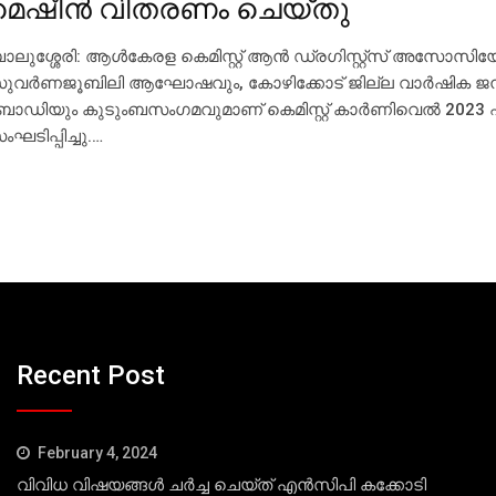
മെഷീന്‍ വിതരണം ചെയ്തു
ാലുശ്ശേരി: ആള്‍കേരള കെമിസ്റ്റ് ആന്‍ ഡ്രഗിസ്റ്റ്സ് അസോസിയ
ുവര്‍ണജൂബിലി ആഘോഷവും, കോഴിക്കോട് ജില്ല വാര്‍ഷിക ജന
ോഡിയും കുടുംബസംഗമവുമാണ് കെമിസ്റ്റ് കാര്‍ണിവെല്‍ 2023 എ
ംഘടിപ്പിച്ചു.…
Recent Post
February 4, 2024
വിവിധ വിഷയങ്ങള്‍ ചര്‍ച്ച ചെയ്ത് എന്‍സിപി കക്കോടി