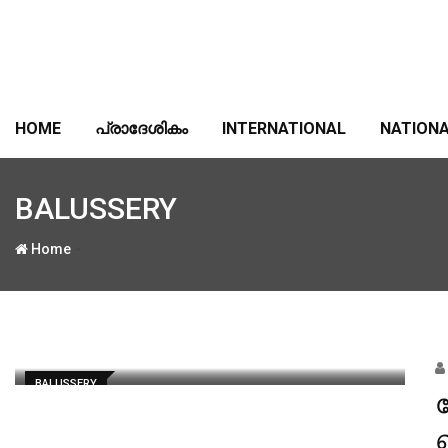
Skip
to
content
HOME
പ്രാദേശികം
INTERNATIONAL
NATION
BALUSSERY
-
Home
BALUSSERY
ക