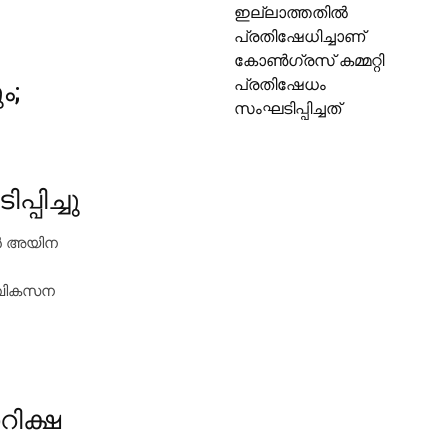
ഇല്ലാത്തതില്‍
പ്രതിഷേധിച്ചാണ്
കോണ്‍ഗ്രസ് കമ്മറ്റി
പ്രതിഷേധം
ം;
സംഘടിപ്പിച്ചത്
പിച്ചു
ന്‍ അയിന
ു വികസന
റിക്ഷ