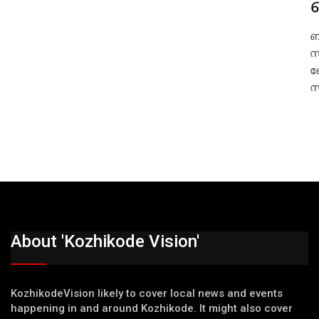
ബ
സ
ബ
സ
About 'Kozhikode Vision'
KozhikodeVision likely to cover local news and events
happening in and around Kozhikode. It might also cover