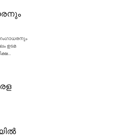
ധരനും
ടി ഗംഗാധരനും
ഥലം ഉടമ
ിക്ഷ…
േരള
ില്‍