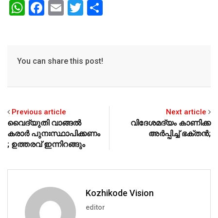
W
F
E
T
S
h
a
m
wi
h
at
c
ai
tt
ar
s
e
l
er
e
You can share this post!
A
b
p
o
p
o
Previous article
k
Next article
വൈദ്യുതി വാങ്ങല്‍
വിദേശമദ്യം കാണിക്ക
കരാര്‍ പുനഃസ്ഥാപിക്കണം
അര്‍പ്പിച്ച് ഭക്തന്‍;
; ഉത്തരവ് ഇന്നിറങ്ങും
Kozhikode Vision
editor