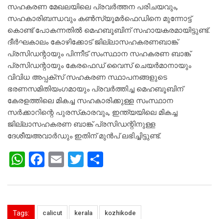
സഹകരണ മേഖലയിലെ പ്രവര്‍ത്തന പരിചയവും,
സഹകാരിബന്ധവും കണ്‍സ്യൂമര്‍ഫെഡിനെ മുന്നോട്ട്
കൊണ്ട് പോകന്നതില്‍ മെഹബൂബിന് സഹായകരമായിട്ടുണ്ട്.
ദീര്‍ഘകാലം കോഴിക്കോട് ജില്ലാസഹകരണബാങ്ക്
പ്രസിഡന്റായും പിന്നീട് സംസ്ഥാന സഹകരണ ബാങ്ക്
പ്രസിഡന്റായും കേരഫെഡ് വൈസ് ചെയര്‍മാനായും
വിവിധ അപ്പക്‌സ് സഹകരണ സ്ഥാപനങ്ങളുടെ
ഭരണസമിതിയംഗമായും പ്രവര്‍ത്തിച്ച മെഹബൂബിന്
കേരളത്തിലെ മികച്ച സഹകാരിക്കുള്ള സംസ്ഥാന
സര്‍ക്കാറിന്റെ പുരസ്‌കാരവും, ഇന്ത്യയിലെ മികച്ച
ജില്ലാസഹകരണ ബാങ്ക് പ്രസിഡന്റിനുള്ള
ദേശീയഅവാര്‍ഡും ഇതിന് മുന്‍പ് ലഭിച്ചിട്ടുണ്ട്.
W
F
E
T
S
h
a
m
wi
h
at
c
ai
tt
ar
s
e
l
er
e
Tags:
calicut
kerala
kozhikode