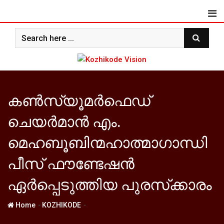
Skip
to
content
കണ്‍സ്യൂമര്‍ഫെഡ്
ചെയര്‍മാന്‍ എം.
മെഹബൂബിന്മഹാത്മാഗാന്ധി
പീസ് ഫൗണ്ടേഷന്‍
ഏര്‍പ്പെടുത്തിയ പുരസ്‌ക്കാരം
-
-
Home
KOZHIKODE