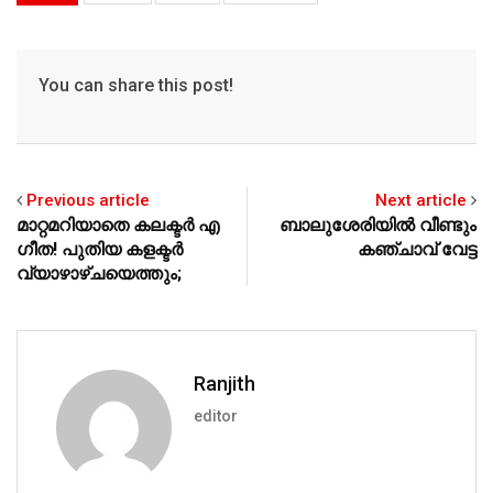
A
b
p
o
p
o
You can share this post!
k
Previous article
Next article
മാറ്റമറിയാതെ കലക്ടര്‍ എ
ബാലുശേരിയില്‍ വീണ്ടും
ഗീത! പുതിയ കളക്ടര്‍
കഞ്ചാവ് വേട്ട
വ്യാഴാഴ്ചയെത്തും;
Ranjith
editor