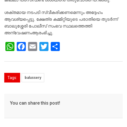
ജില്ലാ പ്രസിഡണ്ട് ശശിധരന്‍ തിരുവോത്ത് പറഞ്ഞു.
ശക്തമായ നടപടി സ്വീകരിക്കണമെന്നും അദ്ദേഹം
ആവശ്യപ്പെട്ടു. ക്ഷേത്ര കമ്മിറ്റിയുടെ പരാതിയെ തുടര്‍ന്ന്
ബാലുശ്ശേരി പോലീസ് സംഭവ സ്ഥലത്തെത്തി
അന്വേഷണംആരംഭിച്ചു.
W
F
E
T
S
h
a
m
wi
h
at
c
ai
tt
ar
s
e
l
er
e
Tags:
balussery
A
b
p
o
p
o
You can share this post!
k