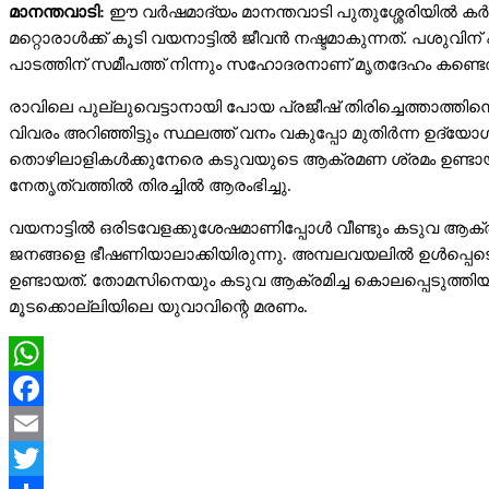
മാനന്തവാടി:
ഈ വര്‍ഷമാദ്യം മാനന്തവാടി പുതുശ്ശേരിയില്‍
മറ്റൊരാള്‍ക്ക് കൂടി വയനാട്ടില്‍ ജീവന്‍ നഷ്ടമാകുന്നത്. പശ
പാടത്തിന് സമീപത്ത് നിന്നും സഹോദരനാണ് മൃതദേഹം കണ്ടെത
രാവിലെ പുല്ലുവെട്ടാനായി പോയ പ്രജീഷ് തിരിച്ചെത്താത്തിന
വിവരം അറിഞ്ഞിട്ടും സ്ഥലത്ത് വനം വകുപ്പോ മുതിര്‍ന്ന ഉദ്യോ
തൊഴിലാളികള്‍ക്കുനേരെ കടുവയുടെ ആക്രമണ ശ്രമം ഉണ്ടായ സ്ഥ
നേതൃത്വത്തില്‍ തിരച്ചില്‍ ആരംഭിച്ചു.
വയനാട്ടില്‍ ഒരിടവേളക്കുശേഷമാണിപ്പോള്‍ വീണ്ടും കടുവ ആക്
ജനങ്ങളെ ഭീഷണിയാലാക്കിയിരുന്നു. അമ്പലവയലില്‍ ഉള്‍പ്പെ
ഉണ്ടായത്. തോമസിനെയും കടുവ ആക്രമിച്ച കൊലപ്പെടുത്തിയ
മൂടക്കൊല്ലിയിലെ യുവാവിന്റെ മരണം.
WhatsApp
Facebook
Email