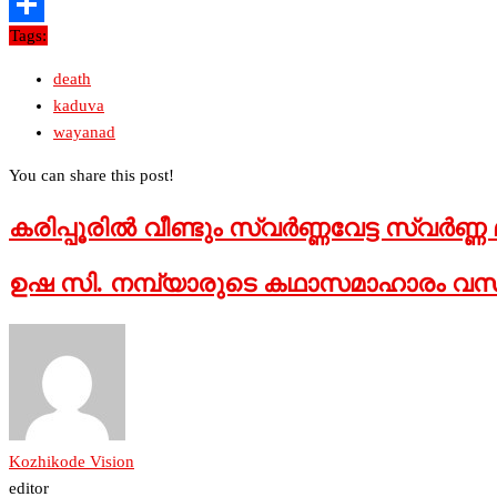
Twitter
Tags:
Share
death
kaduva
wayanad
You can share this post!
കരിപ്പൂരില്‍ വീണ്ടും സ്വര്‍ണ്ണവേട്ട സ്വര്‍ണ്ണ
ഉഷ സി. നമ്പ്യാരുടെ കഥാസമാഹാരം വസന
Kozhikode Vision
editor