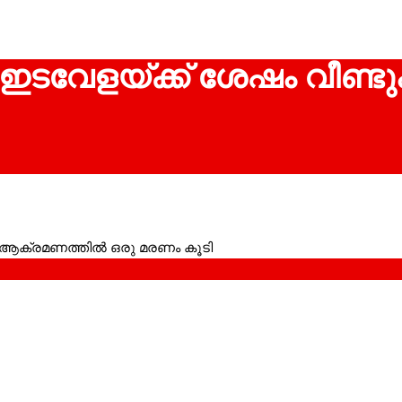
 ഇടവേളയ്ക്ക് ശേഷം വീണ്