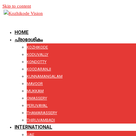
Skip to content
HOME
പ്രാദേശികം
KOZHIKODE
KODUVALLY
KONDOTTY
KOODARANJI
KUNNAMANGALAM
MAVOOR
MUKKAM
OMASSERY
PERUVAYAL
THAMARASSERY
THIRUVAMBADI
INTERNATIONAL
UAE