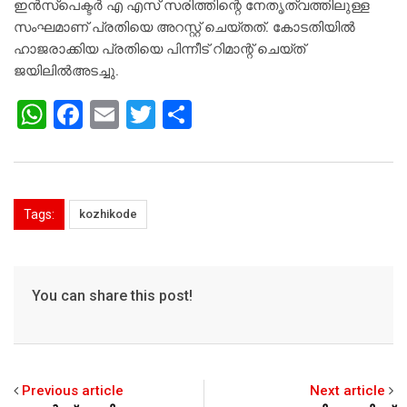
ഇന്‍സ്പെക്ടര്‍ എ എസ് സരിത്തിന്റെ നേതൃത്വത്തിലുള്ള
സംഘമാണ് പ്രതിയെ അറസ്റ്റ് ചെയ്തത്. കോടതിയില്‍
ഹാജരാക്കിയ പ്രതിയെ പിന്നീട് റിമാന്റ് ചെയ്ത്
ജയിലില്‍അടച്ചു.
W
F
E
T
S
h
a
m
wi
h
at
c
ai
tt
ar
s
e
l
er
e
Tags:
kozhikode
A
b
p
o
p
o
You can share this post!
k
Previous article
Next article