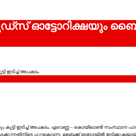
ഗുഡ്സ് ഓട്ടോറിക്ഷയും ബൈക്
കും കൂട്ടി ഇടിച്ച് അപകടം. എടവണ്ണ – കൊയിലാണ്ടി സംസ്ഥാന പാത
ു കടക്കുന്നതിനിടെ പുറകെവന്ന. ബൈക്ക് ഓട്ടോയില്‍ ഇടിക്കു