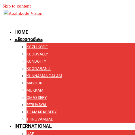
Skip to content
HOME
പ്രാദേശികം
KOZHIKODE
KODUVALLY
KONDOTTY
KOODARANJI
KUNNAMANGALAM
MAVOOR
MUKKAM
OMASSERY
PERUVAYAL
THAMARASSERY
THIRUVAMBADI
INTERNATIONAL
UAE