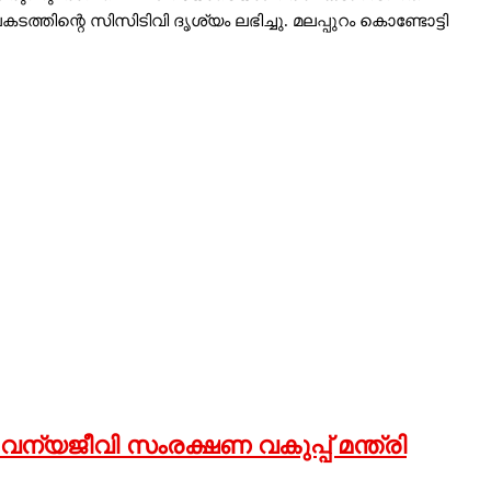
്തിന്റെ സിസിടിവി ദൃശ്യം ലഭിച്ചു. മലപ്പുറം കൊണ്ടോട്ടി
വനം വന്യജീവി സംരക്ഷണ വകുപ്പ് മന്ത്രി