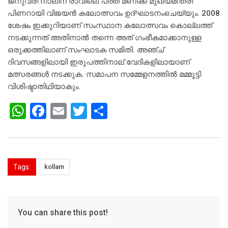
ജനുവരി നാലിന് രാവിലെ പത്ത് മണിക്ക് മുഖ്യമന്ത്രി
പിണറായി വിജയന്‍ കലോത്സവം ഉദ്ഘാടനംചെയ്യും. 2008
ശേഷം ഇക്കുറിയാണ് സംസ്ഥാന കലോത്സവം കൊല്ലത്ത്
നടക്കുന്നത് അതിനാല്‍ തന്നെ അത് ഗംഭീകമാക്കാനുള്ള
ഒരുക്കത്തിലാണ് സംഘാടക സമിതി. അഞ്ച്
ദിവസങ്ങളിലായി ഇരുപത്തിനാല് വേദികളിലായാണ്
മത്സരങ്ങള്‍ നടക്കുക. സമാപന സമ്മേളനത്തില്‍ മമ്മൂട്ടി
വിശിഷ്ടാതിഥിയാകും.
W
F
E
T
S
h
a
m
wi
h
at
c
ai
tt
ar
s
e
l
er
e
Tags:
kollam
A
b
p
o
p
o
You can share this post!
k