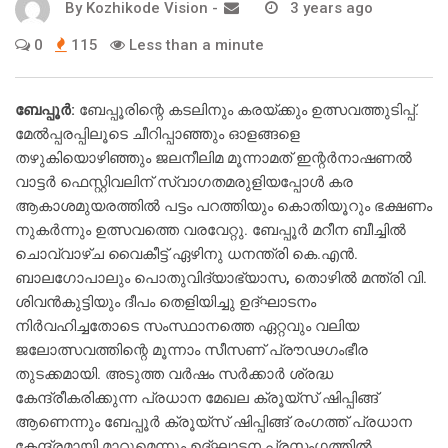
By
Kozhikode Vision
-
3 years ago
0
115
Less than a minute
ബേപ്പൂര്‍:
ബേപ്പൂരിന്റെ കടലിനും കരയ്ക്കും ഉത്സവത്തുടിപ്പ്.
മേല്‍പ്പരപ്പിലൂടെ ചീറിപ്പാഞ്ഞും ഓളങ്ങളെ
തഴുകിയൊഴിഞ്ഞും ജലനീലിമ മൂന്നാമത് ഇന്റര്‍നാഷണല്‍
വാട്ടര്‍ ഫെസ്റ്റിവലിന് സ്വാഗതമരുളിയപ്പോള്‍ കര
ആകാശമുയരത്തില്‍ പട്ടം പറത്തിയും കൊതിയൂറും ഭക്ഷണം
നുകര്‍ന്നും ഉത്സവത്തെ വരവേറ്റു. ബേപ്പൂര്‍ മറീന ബീച്ചില്‍
ചൊവ്വാഴ്ച വൈകീട്ട് ഏഴിനു ധനന്ത്രി കെ.എന്‍.
ബാലഗോപാലും പൊതുവിദ്യാഭ്യാസ, തൊഴില്‍ മന്ത്രി വി.
ശിവന്‍കുട്ടിയും ദീപം തെളിയിച്ചു ഉദ്ഘാടനം
നിര്‍വഹിച്ചതോടെ സംസ്ഥാനത്തെ ഏറ്റവും വലിയ
ജലോത്സവത്തിന്റെ മൂന്നാം സീസണ് പ്രൗഢഗംഭീര
തുടക്കമായി. അടുത്ത വര്‍ഷം സര്‍ക്കാര്‍ ശ്രദ്ധ
കേന്ദ്രീകരിക്കുന്ന പ്രധാന മേഖല ക്രൂയ്‌സ് ഷിപ്പിങ്ങ്
ആണെന്നും ബേപ്പൂര്‍ ക്രൂയ്‌സ് ഷിപ്പിങ്ങ് രംഗത്ത് പ്രധാന
കേന്ദ്രമായി മാറുമെന്നും ഉദ്ഘാടന പ്രസംഗത്തില്‍