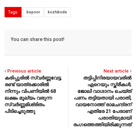
s
e
l
er
e
Tags:
bepoor
kozhikode
A
b
p
o
p
o
You can share this post!
k
Previous article
Next article
കരിപ്പൂരില്‍ സ്വര്‍ണ്ണവേട്ട;
തട്ടിപ്പിനിരയായവരില്‍
രണ്ട് യാത്രക്കാരില്‍
ഏറെയും സ്ത്രീകള്‍;
നിന്നും വിപണിയില്‍ 68
ജോലി വാഗ്ദാനം ചെയ്ത്
ലക്ഷം മൂല്യം വരുന്ന
പണം തട്ടിയതായി പരാതി,
സ്വര്‍ണ്ണമിശ്രിതം
വായനോത്ത് രാമചന്ദ്രന്
പിടിച്ചെടുത്തു
എതിരേ 21 പേരാണ്
പരാതിയുമായി
രംഗത്തെത്തിയിരിക്കുന്നത്