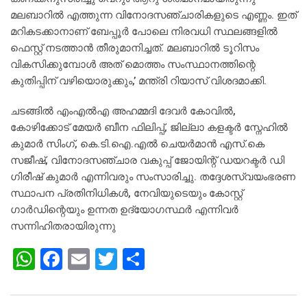
മലബാറില്‍ എത്തുന്ന വിനോദസഞ്ചാരികളുടെ എണ്ണം. ഇത്
മറികടക്കാനാണ് ബേപ്പൂര്‍ പോലെ നിരവധി സ്ഥലങ്ങളില്‍
ഫെസ്റ്റ് നടത്താന്‍ തീരുമാനിച്ചത്. മലബാറില്‍ ടൂറിസം
വികസിക്കുമ്പോള്‍ അത് മൊത്തം സംസ്ഥാനത്തിന്റെ
കുതിപ്പിന് വഴിയൊരുക്കും,’ മന്ത്രി റിയാസ് വിശദമാക്കി.
ചടങ്ങില്‍ എംഎല്‍എ അഹമ്മദി ദേവര്‍ കോവില്‍,
കോഴിക്കോട് മേയര്‍ ബീന ഫിലിപ്പ്, ജില്ലാ കളക്ടര്‍ സ്നേഹില്‍
കുമാര്‍ സിംഗ്, കെ.ടി.ഐ.എല്‍ ചെയര്‍മാന്‍ എസ്.കെ
സജീഷ്, വിനോദസഞ്ചാര വകുപ്പ് ജോയിന്റ് ഡയറക്ടര്‍ ഡി
ഗിരീഷ് കുമാര്‍ എന്നിവരും സംസാരിച്ചു. തദ്ദേശസ്വയംഭരണ
സ്ഥാപന പ്രതിനിധികള്‍, നേവിയുടെയും കോസ്റ്റ്
ഗാര്‍ഡിന്റെയും ഉന്നത ഉദ്യോഗസ്ഥര്‍ എന്നിവര്‍
സന്നിഹിതരായിരുന്നു
W
F
E
T
S
h
a
m
wi
h
at
c
ai
tt
ar