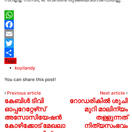
WhatsApp
Facebook
Email
Twitter
Tags:
Share
koyilandy
You can share this post!
Previous article
Next article
കേബിള്‍ ടിവി
റോഡരികില്‍ ശുചി
ഓപ്പറേറ്റേഴ്‌സ്
മുറി മാലിന്യം
അസോസിയേഷന്‍
തള്ളുന്നത്
കോഴിക്കോട് മേഖലാ
നിത്യസംഭവം