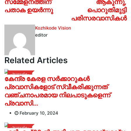
സമ്മേളനത്തിന്
ആകുന്നു,
പതാക ഉയര്‍ന്നു
പൊറുതിമുട്ടി
പരിസരവാസികള്‍
Kozhikode Vision
editor
Related Articles
പ്രാദേശികം
കേന്ദ്ര കേരള സര്‍ക്കാറുകള്‍
പ്രവാസികളോട് സ്വീകരിക്കുന്നത്
വഞ്ചനാപരമായ നിലപാടുകളെന്ന്
പ്രവാസി…
February 10, 2024
പ്രാദേശികം