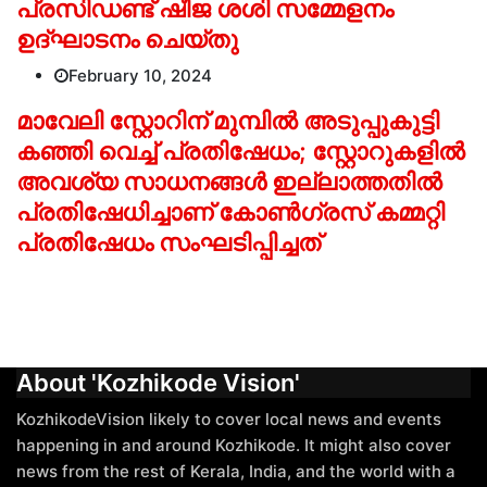
പ്രസിഡണ്ട് ഷീജ ശശി സമ്മേളനം
ഉദ്ഘാടനം ചെയ്തു
February 10, 2024
മാവേലി സ്റ്റോറിന് മുമ്പില്‍ അടുപ്പുകുട്ടി
കഞ്ഞി വെച്ച് പ്രതിഷേധം; സ്റ്റോറുകളില്‍
അവശ്യ സാധനങ്ങള്‍ ഇല്ലാത്തതില്‍
പ്രതിഷേധിച്ചാണ് കോണ്‍ഗ്രസ് കമ്മറ്റി
പ്രതിഷേധം സംഘടിപ്പിച്ചത്
About 'Kozhikode Vision'
KozhikodeVision likely to cover local news and events
happening in and around Kozhikode. It might also cover
news from the rest of Kerala, India, and the world with a