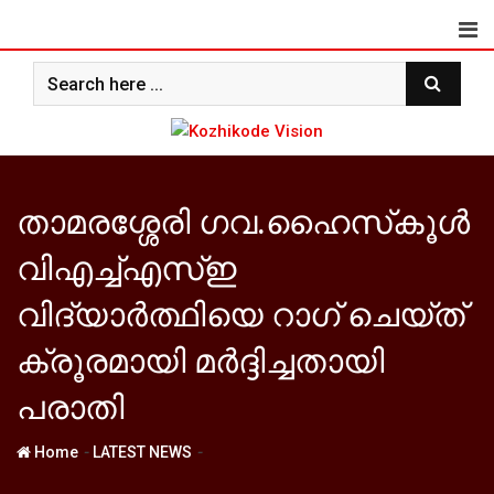
Skip
to
content
താമരശ്ശേരി ഗവ.ഹൈസ്‌കൂള്‍
വിഎച്ച്എസ്ഇ
വിദ്യാര്‍ത്ഥിയെ റാഗ് ചെയ്ത്
ക്രൂരമായി മര്‍ദ്ദിച്ചതായി
പരാതി
-
-
Home
LATEST NEWS