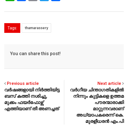
h
a
m
wi
h
at
c
ai
tt
ar
s
e
l
er
e
Tags:
thamarassery
A
b
p
o
p
o
You can share this post!
k
Previous article
Next article
വര്‍ഷങ്ങളായി നിര്‍ത്തിയിട്ട
വര്‍ഗീയ ചിന്താഗതികളില്‍
ബസ് കത്തി നശിച്ചു,
നിന്നും കുട്ടികളെ ഉത്തമ
മുക്കം ഫയര്‍ഫോഴ്സ്
പൗരന്മാരാക്കി
എത്തിയാണ് തീ അണച്ചത്
മാറ്റുന്നവരാണ്
അധ്യാപകരെന്ന് കെ.
മുരളീധരന്‍ എം.പി