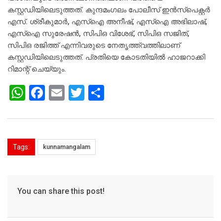
കസ്റ്റഡിയിലെടുത്തത്. കുന്ദമംഗലം പോലീസ് ഇന്‍സ്‌പെക്റ്റര്‍
എസ്. ശ്രീകുമാര്‍, എസ്‌ഐ അനീഷ്, എസ്‌ഐ അഭിലാഷ്,
എസ്‌ഐ സുരേഷന്‍, സിപിഒ വിശേഭ്, സിപിഒ സജിത്,
സിപിഒ രജിത്ത് എന്നിവരുടെ നേതൃത്ത്വത്തിലാണ്
കസ്റ്റഡിയിലെടുത്തത്. പ്രതിയെ കോടതിയില്‍ ഹാജറാക്കി
റിമാന്റ് ചെയ്യും.
W
F
E
T
S
h
a
m
wi
h
at
c
ai
tt
ar
s
e
l
er
e
Tags:
kunnamangalam
A
b
p
o
p
o
You can share this post!
k