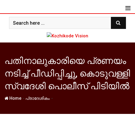
Skip
to
content
പതിനാലുകാരിയെ പ്രണയം
നടിച്ച് പീഡിപ്പിച്ചു, കൊടുവള്ളി
സ്വദേശി പൊലീസ് പിടിയില്‍
-
-
Home
പ്രാദേശികം