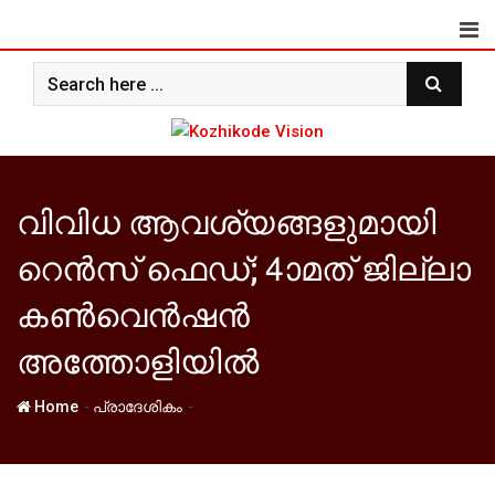
Skip
to
content
വിവിധ ആവശ്യങ്ങളുമായി
റെന്‍സ് ഫെഡ്; 4ാമത് ജില്ലാ
കണ്‍വെന്‍ഷന്‍
അത്തോളിയില്‍
-
-
Home
പ്രാദേശികം