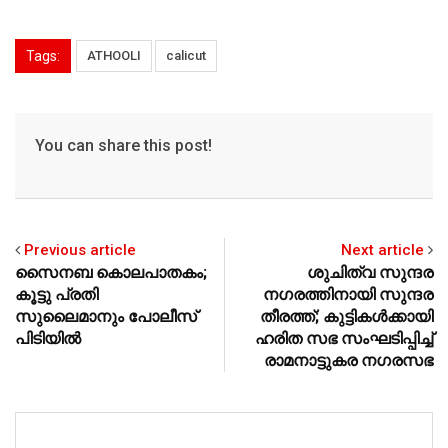
at
c
ai
tt
ar
s
e
l
er
e
Tags:
ATHOOLI
calicut
A
b
p
o
p
o
You can share this post!
k
Previous article
Next article
സൈനബ കൊലപാതകം;
ശുചിത്വ സുന്ദര
കൂട്ടു പ്രതി
നഗരത്തിനായി സുന്ദര
സുലൈമാനും പോലീസ്
തീരത്ത്; കുട്ടികള്‍ക്കായി
പിടിയില്‍
ഹരിത സഭ സംഘടിപ്പിച്ച്
രാമനാട്ടുകര നഗരസഭ