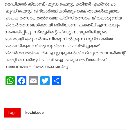
മെഡിക്കല്‍ ക്യാമ്പ്, ഫുഡ് ഫെസ്റ്റ്, കരിയര്‍ എക്സ്പോ,
ഫുഡ് ഫെസ്റ്റ്, വിദ്യാര്‍ത്ഥികള്‍ക്കും രക്ഷിതാക്കള്‍ക്കുമായി
പാചക മത്സരം, തല്‍സമയ ക്വിസ് മത്സരം, ജീവകാരുണ്യ
പ്രവര്‍ത്തനങ്ങള്‍ക്കായി ബിരിയാണി ചലഞ്ച് എന്നിവയും
സംഘടിപ്പിച്ചു. സ്‌ക്കൂളിന്റെ പ്ലാറ്റിനം ജൂബിലിയുടെ
ഭാഗമായി ഒരു വര്‍ഷം നീണ്ടു നില്‍ക്കുന്ന നൂറിന കര്‍മ്മ
പരിപാടികളാണ് ആസൂത്രണം ചെയ്തിട്ടുള്ളത്.
പ്രദര്‍ശനത്തിലെ മികച്ച സ്റ്റാളുകള്‍ക്ക് സ്‌ക്കൂള്‍ മാനേജ്മെന്റ്
കമ്മറ്റി സെക്രട്ടറി പി.ബി.ഐ. പ മുഹമ്മദ് അഷ്റഫ്
സമ്മാനങ്ങള്‍വിതരണംചെയ്തു
W
F
E
T
S
h
a
m
wi
h
at
c
ai
tt
ar
s
e
l
er
e
Tags:
kozhikode
A
b
p
o