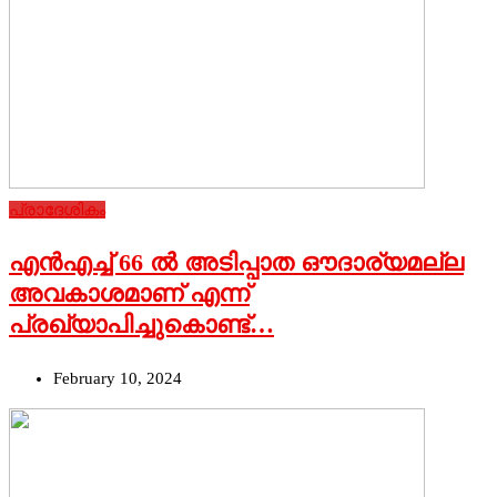
പ്രാദേശികം
എന്‍എച്ച് 66 ല്‍ അടിപ്പാത ഔദാര്യമല്ല
അവകാശമാണ് എന്ന്
പ്രഖ്യാപിച്ചുകൊണ്ട്…
February 10, 2024