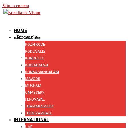
Skip to content
HOME
പ്രാദേശികം
KOZHIKODE
KODUVALLY
KONDOTTY
KOODARANJI
KUNNAMANGALAM
MAVOOR
MUKKAM
OMASSERY
PERUVAYAL
THAMARASSERY
THIRUVAMBADI
INTERNATIONAL
UAE