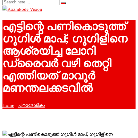
എട്ടിന്റെ പണികൊടുത്ത്
ഗൂഗിള്‍ മാപ്; ഗൂഗിളിനെ
ആശ്രയിച്ച ലോറി
ഡ്രൈവര്‍ വഴി തെറ്റി
എത്തിയത് മാവൂര്‍
മണന്തലക്കടവില്‍
Home
-
പ്രാദേശികം
-