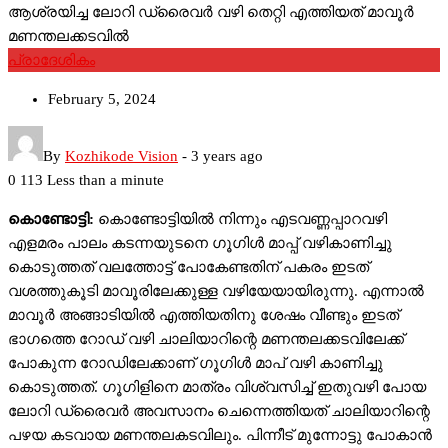
പ്രാദേശികം
February 5, 2024
By
Kozhikode Vision
-
3 years ago
0
113
Less than a minute
കൊണ്ടോട്ടി:
കൊണ്ടോട്ടിയില്‍ നിന്നും എടവണ്ണപ്പാറവഴി
എളമരം പാലം കടന്നയുടനെ ഗൂഗിള്‍ മാപ്പ് വഴികാണിച്ചു
കൊടുത്തത് വലത്തോട്ട് പോകേണ്ടതിന് പകരം ഇടത്
വശത്തുകൂടി മാവൂരിലേക്കുള്ള വഴിയേയായിരുന്നു. എന്നാല്‍
മാവൂര്‍ അങ്ങാടിയില്‍ എത്തിയതിനു ശേഷം വീണ്ടും ഇടത്
ഭാഗത്തെ റോഡ് വഴി ചാലിയാറിന്റെ മണന്തലക്കടവിലേക്ക്
പോകുന്ന റോഡിലേക്കാണ് ഗൂഗിള്‍ മാപ് വഴി കാണിച്ചു
കൊടുത്തത്. ഗൂഗിളിനെ മാത്രം വിശ്വസിച്ച് ഇതുവഴി പോയ
ലോറി ഡ്രൈവര്‍ അവസാനം ചെന്നെത്തിയത് ചാലിയാറിന്റെ
പഴയ കടവായ മണന്തലകടവിലും. പിന്നീട് മുന്നോട്ടു പോകാന്‍