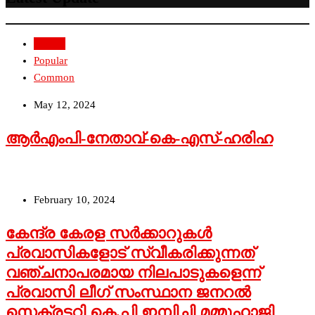
Recent
Popular
Common
May 12, 2024
ആർഎംപി-നേതാവ്-കെ-എസ്-ഹരിഹ
February 10, 2024
കേന്ദ്ര കേരള സര്‍ക്കാറുകള്‍
പ്രവാസികളോട് സ്വീകരിക്കുന്നത്
വഞ്ചനാപരമായ നിലപാടുകളെന്ന്
പ്രവാസി ലീഗ് സംസ്ഥാന ജനറല്‍
സെക്രട്ടറി കെ.പി ഇമ്പിച്ചി മമ്മുഹാജി