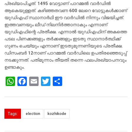
പ്രഖ്യാപിച്ചത്. 1495 വോട്ടാണ് പാറമ്മല്‍ വാര്‍ഡില്‍
ആകെയുള്ളത്. കഴിഞ്ഞതവണ 600 ലേറെ വോട്ടുകള്‍ക്കാണ്
യുഡിഎഫ് സ്ഥാനാര്‍ഥി ഈ വാര്‍ഡില്‍ നിന്നും വിജയിച്ചത്.
ഇത്തവണയും ലീഡ് നിലനിര്‍ത്താനാകും എന്നാണ്
യുഡിഎഫിന്റെ പ്രതീക്ഷ. എന്നാല്‍ യുഡിഎഫിന് അകത്തെ
പടല പിണക്കങ്ങളും തര്‍ക്കങ്ങളും ഇടതു സ്ഥാനാര്‍ത്ഥിക്ക്
ഗുണം ചെയ്യും എന്നാണ് ഇടതുമുന്നണിയുടെ പ്രതീക്ഷ.
ഡിസംബര്‍ 12നാണ് പാറമ്മല്‍ വാര്‍ഡിലെ ഉപതിരഞ്ഞെടുപ്പ്
നടക്കുന്നത്. പതിമൂന്നാം തീയതി തന്നെ ഫലപ്രഖ്യാപനവും
ഉണ്ടാകും.
W
F
E
T
S
h
a
m
wi
h
at
c
ai
tt
ar
s
e
l
er
e
Tags:
election
kozhikode
A
b
p
o