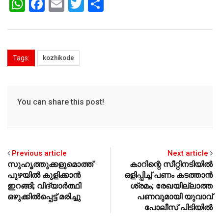
W
F
E
T
S
h
a
m
wi
h
at
c
ai
tt
ar
s
e
l
er
e
Tags:
kozhikode
A
b
p
o
p
o
You can share this post!
k
Previous article
Next article
സുഹൃത്തുക്കളുമൊത്ത്
കാറിന്റെ സീറ്റിനടിയില്‍
പുഴയില്‍ കുളിക്കാന്‍
ഒളിപ്പിച്ച് പണം കടത്താന്‍
ഇറങ്ങി; വിദ്യാര്‍ത്ഥി
ശ്രമം; രേഖയില്ലാത്ത
ഒഴുക്കില്‍പ്പെട്ട് മരിച്ചു
പണവുമായി യുവാവ്
പോലീസ് പിടിയില്‍