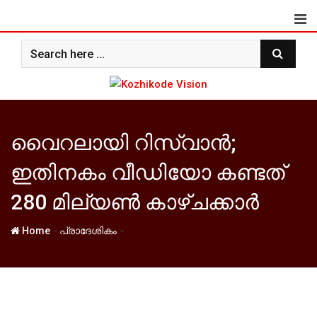
Skip
to
content
വൈറലായി റിസ്വാന്‍;
ഇതിനകം വീഡിയോ കണ്ടത്
280 മില്യണ്‍ കാഴ്ചക്കാര്‍
-
-
Home
പ്രാദേശികം