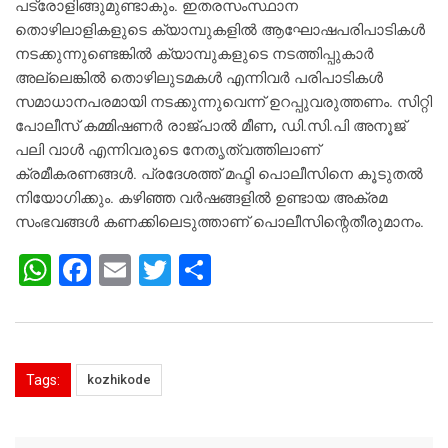
പട്രോളിങ്ങുമുണ്ടാകും. ഇതരസംസ്ഥാന
തൊഴിലാളികളുടെ ക്യാമ്പുകളില്‍ ആഘോഷപരിപാടികള്‍
നടക്കുന്നുണ്ടെങ്കില്‍ ക്യാമ്പുകളുടെ നടത്തിപ്പുകാര്‍
അല്ലെങ്കില്‍ തൊഴിലുടമകള്‍ എന്നിവര്‍ പരിപാടികള്‍
സമാധാനപരമായി നടക്കുന്നുവെന്ന് ഉറപ്പുവരുത്തണം. സിറ്റി
പോലീസ് കമ്മിഷണര്‍ രാജ്പാല്‍ മീണ, ഡി.സി.പി അനൂജ്
പലി വാള്‍ എന്നിവരുടെ നേതൃത്വത്തിലാണ്
ക്രമീകരണങ്ങള്‍. പ്രദേശത്ത് മഫ്ടി പൊലീസിനെ കൂടുതല്‍
നിയോഗിക്കും. കഴിഞ്ഞ വര്‍ഷങ്ങളില്‍ ഉണ്ടായ അക്രമ
സംഭവങ്ങള്‍ കണക്കിലെടുത്താണ് പൊലീസിന്റെതീരുമാനം.
W
F
E
T
S
h
a
m
wi
h
at
c
ai
tt
ar
s
e
l
er
e
Tags:
kozhikode
A
b
p
o