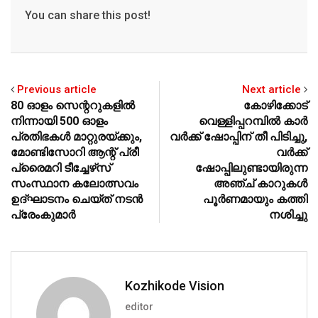
p
o
You can share this post!
k
Previous article
Next article
80 ഓളം സെന്ററുകളില്‍
കോഴിക്കോട്
നിന്നായി 500 ഓളം
വെള്ളിപ്പറമ്പില്‍ കാര്‍
പ്രതിഭകള്‍ മാറ്റുരയ്ക്കും,
വര്‍ക്ക് ഷോപ്പിന് തീ പിടിച്ചു,
മോണ്ടിസോറി ആന്റ് പ്രീ
വര്‍ക്ക്
പ്രൈമറി ടീച്ചേഴ്‌സ്
ഷോപ്പിലുണ്ടായിരുന്ന
സംസ്ഥാന കലോത്സവം
അഞ്ച് കാറുകള്‍
ഉദ്ഘാടനം ചെയ്ത് നടന്‍
പൂര്‍ണമായും കത്തി
പ്രേംകുമാര്‍
നശിച്ചു
Kozhikode Vision
editor