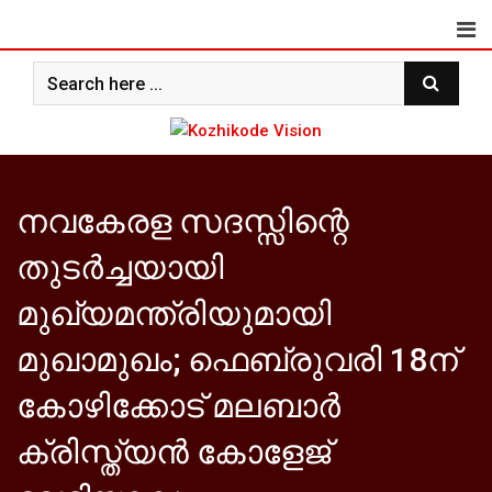
Skip
to
content
നവകേരള സദസ്സിന്റെ
തുടര്‍ച്ചയായി
മുഖ്യമന്ത്രിയുമായി
മുഖാമുഖം; ഫെബ്രുവരി 18ന്
കോഴിക്കോട് മലബാര്‍
ക്രിസ്ത്യന്‍ കോളേജ്